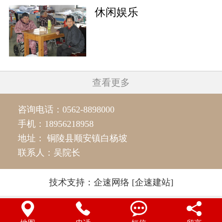
休闲娱乐
查看更多
咨询电话：
0562-8898000
手机：
18956218958
地址： 铜陵县顺安镇白杨坡
联系人：吴院长
技术支持：
企速网络
[企速建站]



