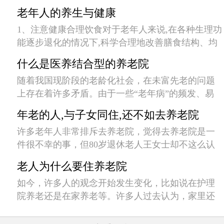
衡营养显得格外重要。专家也提出,每个人都要根据
老年人的养生与健康
自己的体质合理选择饮食。中国人讲究阴阳平衡,人
1、注意健康合理饮食对于老年人来说,在各种生理功
的体质分阴性和阳性。为了保持体质平衡,阴性体质
能逐步退化的情况下,科学合理地改善膳食结构、均
的人应该相对多吃一些温热性…
衡营养显得格外重要。专家也提出,每个人都要根据
什么是医养结合型的养老院
自己的体质合理选择饮食。中国人讲究阴阳平衡,人
随着我国现阶段的老龄化社会，在未富先老的问题
的体质分阴性和阳性。为了保持体质平衡,阴性体质
上存在着许多矛盾。由于一些“老年病”的频发、易
的人应该相对多吃一些温热性…
发、突发性，对患病、残疾、半残疾老人的治疗和
年老的人,与子女同住,还不如去养老院
护理困扰着千家万户。然而，目前的情况是医疗机
许多老年人非常排斥去养老院，觉得去养老院是一
构和养老机构是独立自主、自力更生的。敬老院不
件很不幸的事，但80岁退休老人王女士却不这么认
方便治疗，医院又不能供养老人。…
为，她非要去养老院了，这是她自己提出的。王女
老人为什么要住养老院
士为什么想去养老院呢？听听她怎么说。 本人现已
如今，许多人的观念开始发生变化，比如说在护理
80岁，已在疗养院住了一…
院养老还是在家养老等。许多人过去认为，家里还
有老人，他们不得不让他们再供养老人。如果他们
被送到疗养院，那就是他们后代的不孝。但现在情