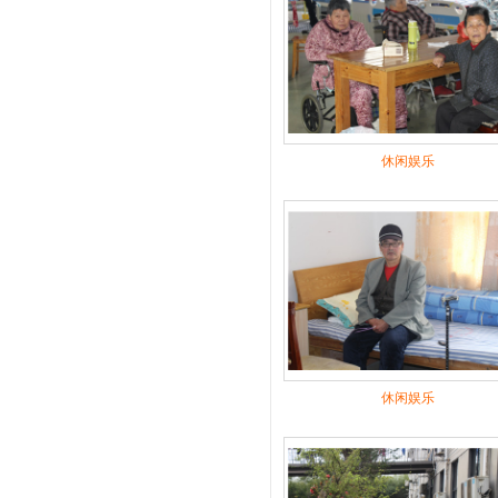
休闲娱乐
休闲娱乐