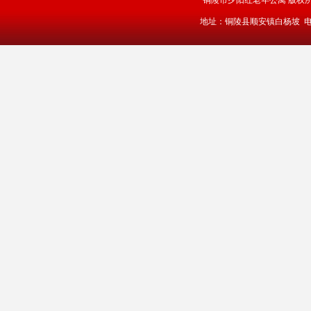
铜陵市夕阳红老年公寓 版权
地址：铜陵县顺安镇白杨坡 电话：0